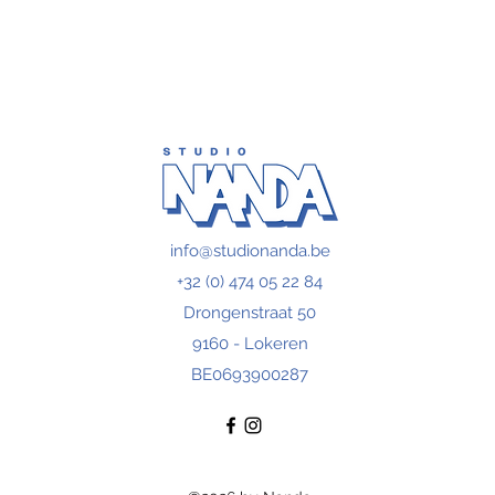
info@studionanda.be
+32 (0) 474 05 22 84
Drongenstraat 50
9160 - Lokeren
BE0693900287