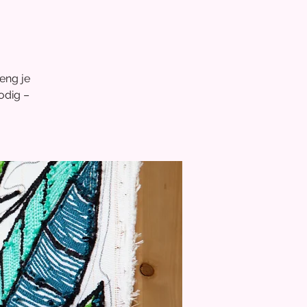
eng je
nodig –