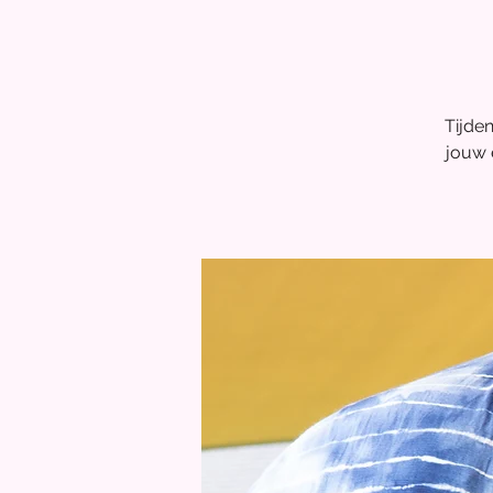
sprookjeshuisj
Tijde
07 aug 2026, 14:00 – 17:00
jouw e
Nanda
, 
Drongenstraat 50, 9160 Loke
Nu registreren