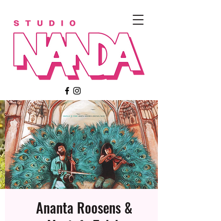
Ananta Roosens &
Meerdere datums