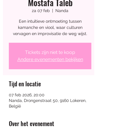
Mostafa Taleb
Workshop 
za 07 feb
  |  
Nanda
Een intuïtieve ontmoeting tussen
Keramiek - Maak 
kamanche en viool, waar culturen
vervagen en improvisatie de weg wijst.
je eigen 
Tickets zijn niet te koop
sprookjeshuisje
Andere evenementen bekijken
Tijd en locatie
07 aug 2026, 14:00 – 17:00
07 feb 2026, 20:00
Nanda
, 
Nanda, Drongenstraat 50, 9160 Lokeren,
Drongenstraat 50, 9160 Lokeren, 
België
België
Over het evenement