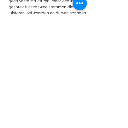
geen vaste structuren, maar een intuïtief 
gesprek tussen twee stemmen die 
luisteren, antwoorden en durven springen.
✨ 
Spelen alsof de dag van morgen niet 
bestaat...
*Dit event wordt georganiseerd door 
"Frivoliteitenkabinet Nanda vzw."
Deel dit evenement
info@studionanda.be
+32 (0) 474 05 22 84
Drongenstraat 50