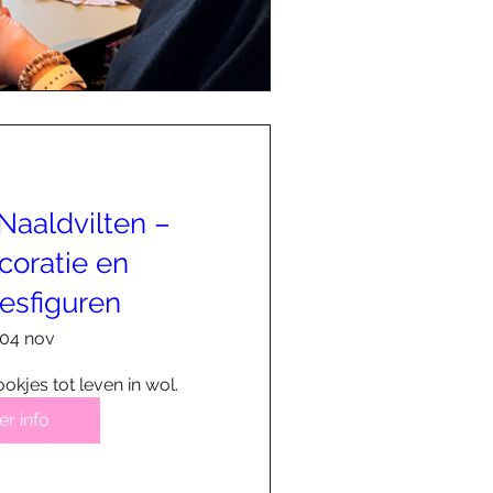
aaldvilten –
coratie en
esfiguren
04 nov
okjes tot leven in wol.
r info