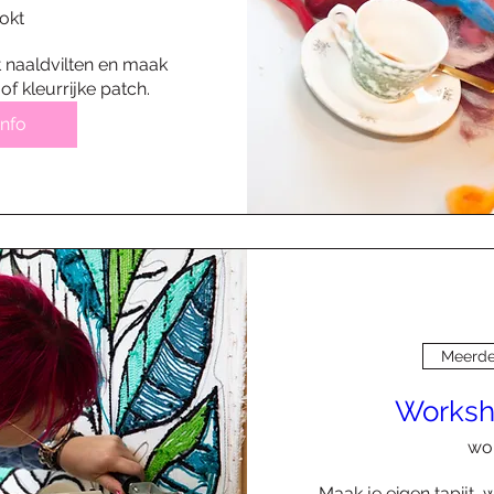
 okt
 naaldvilten en maak 
of kleurrijke patch.
info
Meerde
Worksh
wo 
Maak je eigen tapijt,