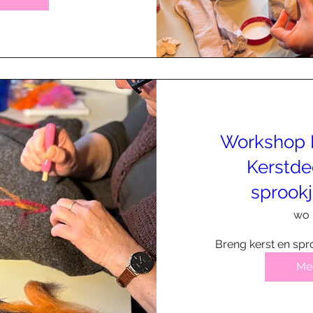
Workshop N
Kerstde
sprookj
wo 
Breng kerst en spro
Mee