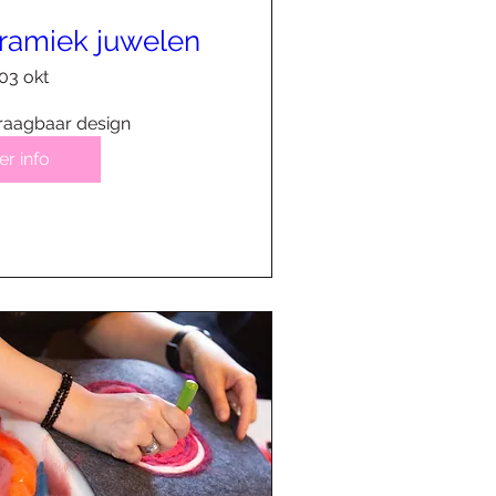
ramiek juwelen
03 okt
draagbaar design
r info