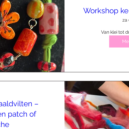
Workshop ke
za 
Van klei tot 
Mee
aldvilten –
en patch of
che