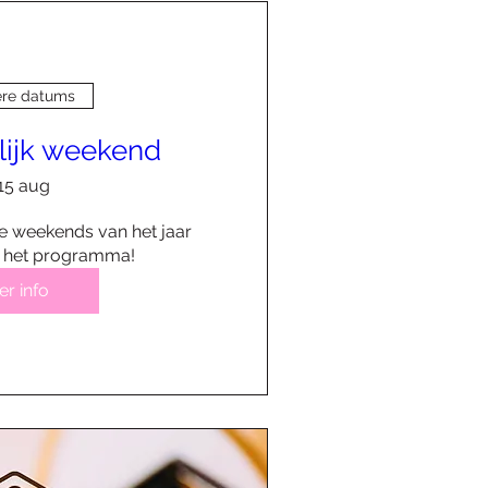
re datums
ijk weekend
15 aug
e weekends van het jaar 
p het programma!
r info