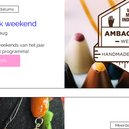
 datums
jk weekend
 aug
eekends van het jaar 
et programma! 
info
Meerde