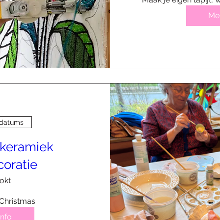
Mee
 datums
keramiek
coratie
 okt
Christmas
info