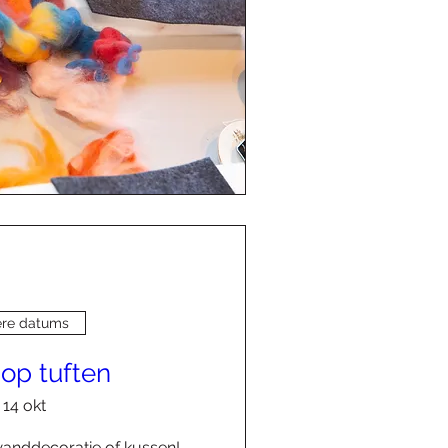
re datums
op tuften
14 okt
 wanddecoratie of kussen!