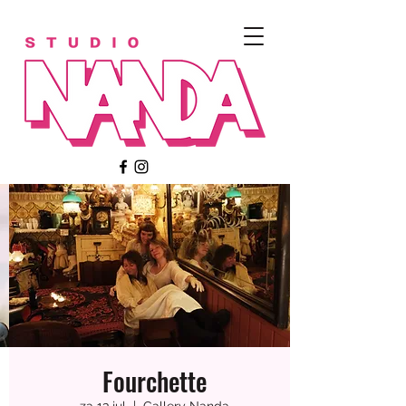
Fourchette
Meerdere datums