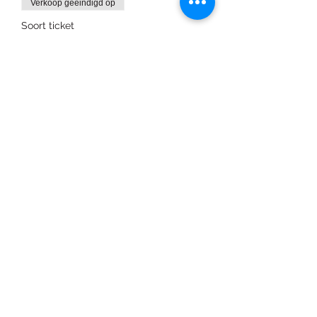
Verkoop geëindigd op
Soort ticket
Toegangsticket
Prijs
€ 15,00
Deel dit evenement
info@studionanda.be
+32 (0) 474 05 22 84
Drongenstraat 50