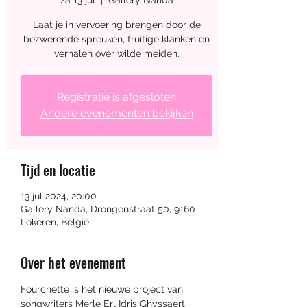
za 13 jul
  |  
Gallery Nanda
Ambachtelijk 
Laat je in vervoering brengen door de
bezwerende spreuken, fruitige klanken en
verhalen over wilde meiden.
weekend
Registratie is afgesloten
15 aug 2026, 12:00 – 18:00
Andere evenementen bekijken
Studio Nanda
, 
Drongenstraat 50, 9160 Lokeren, 
Tijd en locatie
België
13 jul 2024, 20:00
Gallery Nanda, Drongenstraat 50, 9160
Lokeren, België
Meer info
Over het evenement
Fourchette is het nieuwe project van 
songwriters Merle Erl Idris Ghyssaert, 