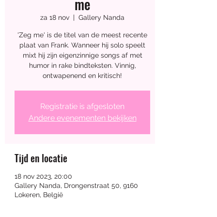
me
Workshop 
za 18 nov
  |  
Gallery Nanda
'Zeg me' is de titel van de meest recente
Keramiek - Maak 
plaat van Frank. Wanneer hij solo speelt
mixt hij zijn eigenzinnige songs af met
humor in rake bindteksten. Vinnig,
je eigen 
ontwapenend en kritisch!
sprookjeshuisje
Registratie is afgesloten
Andere evenementen bekijken
07 aug 2026, 14:00 – 17:00
Tijd en locatie
Nanda
, 
Drongenstraat 50, 9160 Lokeren, 
18 nov 2023, 20:00
België
Gallery Nanda, Drongenstraat 50, 9160
Lokeren, België