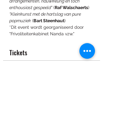
arrangementen, nauwkeurig en toch 
enthousiast gespeeld"
 (
Raf Walschaerts
)
"Kleinkunst met de hartslag van pure 
popmuziek
 (
Bart Steenhaut
)
*Dit event wordt georganiseerd door 
"Frivoliteitenkabinet Nanda vzw."
Tickets
Verkoop geëindigd op
Soort ticket
Toegangsticket
Prijs
€ 15,00
Deel dit evenement