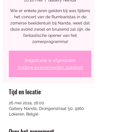
zo 26 mei
  |  
Gallery Nanda
Workshop 
Wie er enkele jaren gelden bij was tijdens
het concert van de Rumbaristas in de
zomerse beeldentuin bij Nanda, weet dat
Keramiek - Maak 
deze avond zwoel en bruisend zal zijn, de
fantastische opener van het
je eigen 
zomerprogramma!
sprookjeshuisje
Registratie is afgesloten
Andere evenementen bekijken
07 aug 2026, 14:00 – 17:00
Tijd en locatie
Nanda
, 
26 mei 2024, 16:00
Drongenstraat 50, 9160 Lokeren, 
Gallery Nanda, Drongenstraat 50, 9160
België
Lokeren, België
Over het evenement