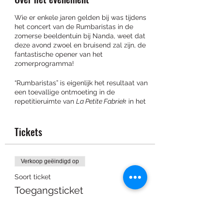
Nu registreren
Wie er enkele jaren gelden bij was tijdens
het concert van de Rumbaristas in de
zomerse beeldentuin bij Nanda, weet dat
deze avond zwoel en bruisend zal zijn, de
fantastische opener van het
zomerprogramma!
“Rumbaristas” is eigenlijk het resultaat van
een toevallige ontmoeting in de
repetitieruimte van
La Petite Fabriek
in het
voorjaar van 2016 in Doornik. De Aragonese
rumbero Willy Fuego was er op residentie
Tickets
met enkele muzikanten van Amparo
Sánchez, terwijl Roel Poriau en Thomas
Morzewski er nog een glas kwamen
drinken na een concert met hun
Orchestre
Verkoop geëindigd op
International du Vetex
. In de beste
underground-latino traditie werd er tot de
Soort ticket
vroege uurtjes samengespeeld. In
Toegangsticket
september 2016 werd beslist om dan
maar eens als viertal onder de naam
Prijs
‘Rumbaristas’ wat café-concertjes te doen.