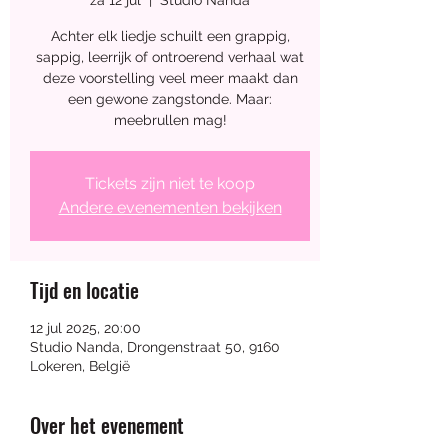
za 12 jul
  |  
Studio Nanda
Ambachtelijk 
Achter elk liedje schuilt een grappig,
sappig, leerrijk of ontroerend verhaal wat
deze voorstelling veel meer maakt dan
weekend
een gewone zangstonde. Maar:
meebrullen mag!
15 aug 2026, 12:00 – 18:00
Tickets zijn niet te koop
Andere evenementen bekijken
Studio Nanda
, 
Drongenstraat 50, 9160 Lokeren, 
België
Tijd en locatie
12 jul 2025, 20:00
Studio Nanda, Drongenstraat 50, 9160
Meer info
Lokeren, België
Over het evenement