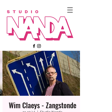
Wim Claeys - Zangstonde
Meerdere datums