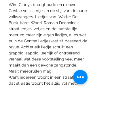
Wim Claeys brengt oude en nieuwe 
Gentse volksliedjes in de stijl van de oude 
volkszangers. Liedjes van  Walter De 
Buck, Karel Waeri, Romain Deconinck, 
straatliedjes, vetjes en de laatste tijd 
meer en meer zijn eigen liedjes, alles wat 
er in de Gentse liedjeskast zit passeert de 
revue. Achter elk liedje schuilt een 
grappig, sappig, leerrijk of ontroerend 
verhaal wat deze voorstelling veel meer 
maakt dan een gewone zangstonde. 
Maar: meebrullen mag!
Want iedereen woont in een straatje, en in 
dat straatje woont het altijd vol met…?
*Dit event wordt georganiseerd door 
"Frivoliteitenkabinet Nanda vzw."
Deel dit evenement